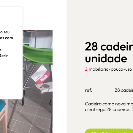
no seu
dos com
28 cadeir
e
unidade
Gerir
2
mobiliario-pouco-uso
ref.
28 cadei
Cadeira como nova made
a entrega 28 cadeiras 