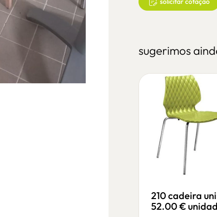
solicitar cotação
sugerimos aind
210 cadeira uni
52.00 € unida