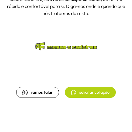
rápida e confortável para si. Diga-nos onde e quando que
nós tratamos do resto.
vamos falar
solicitar cotação
privacidade
cookies
litígios
reclamações
•
•
•
•
newsletter
PF - Mesas e Cadeiras ©
todos os direitos reservados
desenvolvido por
bomsite