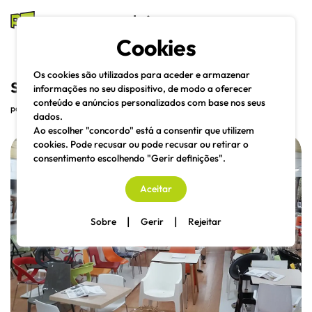
mesas e cadeiras
Cookies
Pesquisa
Menu
Os cookies são utilizados para aceder e armazenar
sobre nós
informações no seu dispositivo, de modo a oferecer
conteúdo e anúncios personalizados com base nos seus
partilhe
dados.
Ao escolher "concordo" está a consentir que utilizem
cookies. Pode recusar ou pode recusar ou retirar o
consentimento escolhendo "Gerir definições".
Aceitar
|
|
Sobre
Gerir
Rejeitar