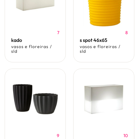
7
8
kado
s spot 46x65
vasos e floreiras
/
vasos e floreiras
/
sld
sld
9
10