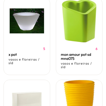
5
6
x pot
mon amour pot sd
mna075
vasos e floreiras
/
sld
vasos e floreiras
/
sld