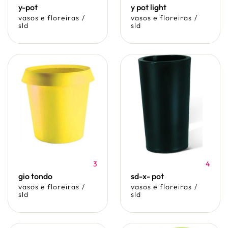
y-pot
y pot light
vasos e floreiras
/
vasos e floreiras
/
sld
sld
3
4
gio tondo
sd-x- pot
vasos e floreiras
/
vasos e floreiras
/
sld
sld