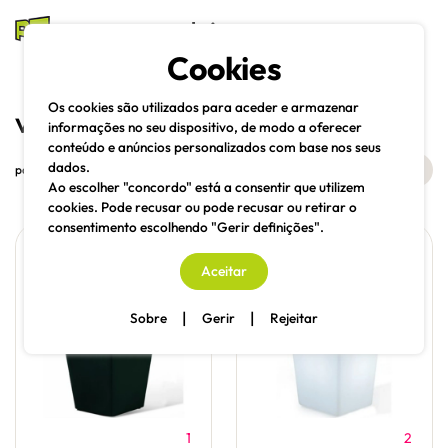
mesas e cadeiras
Cookies
Pesquisa
Menu
Os cookies são utilizados para aceder e armazenar
vasos e floreiras
informações no seu dispositivo, de modo a oferecer
conteúdo e anúncios personalizados com base nos seus
dados.
filtros
partilhe
Ao escolher "concordo" está a consentir que utilizem
cookies. Pode recusar ou pode recusar ou retirar o
consentimento escolhendo "Gerir definições".
Aceitar
|
|
Sobre
Gerir
Rejeitar
1
2