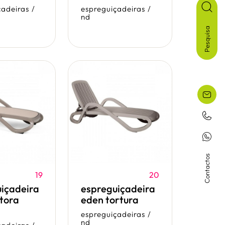
çadeiras
/
espreguiçadeiras
/
nd
Pesquisa
Contactos
19
20
içadeira
espreguiçadeira
rtora
eden tortura
espreguiçadeiras
/
nd