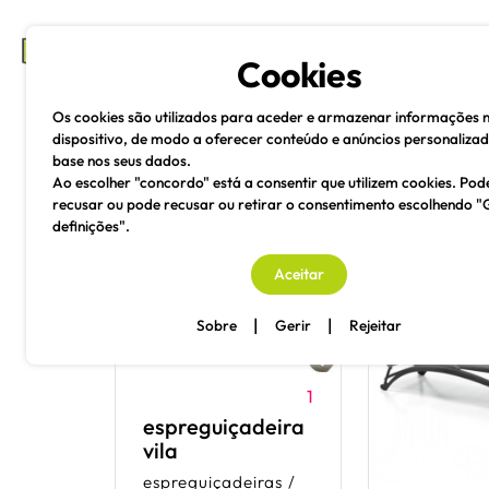
mesas e cadeiras
Cookies
espreguiçadeiras
Os cookies são utilizados para aceder e armazenar informações 
dispositivo, de modo a oferecer conteúdo e anúncios personaliza
base nos seus dados.
Ao escolher "concordo" está a consentir que utilizem cookies. Pod
partilhe
recusar ou pode recusar ou retirar o consentimento escolhendo "
definições".
Aceitar
|
|
Sobre
Gerir
Rejeitar
1
espreguiçadeira
vila
espreguiçadeiras
/