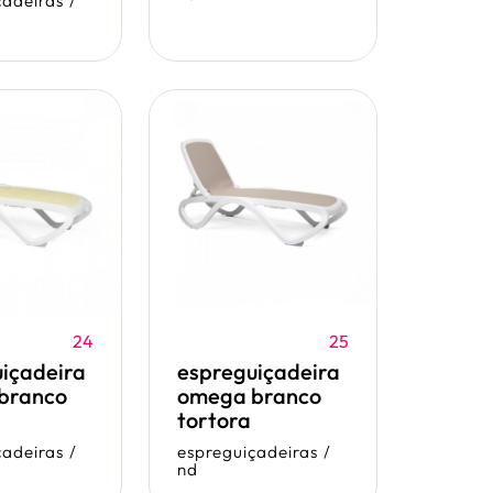
çadeiras
/
24
25
içadeira
espreguiçadeira
branco
omega branco
tortora
çadeiras
/
espreguiçadeiras
/
nd