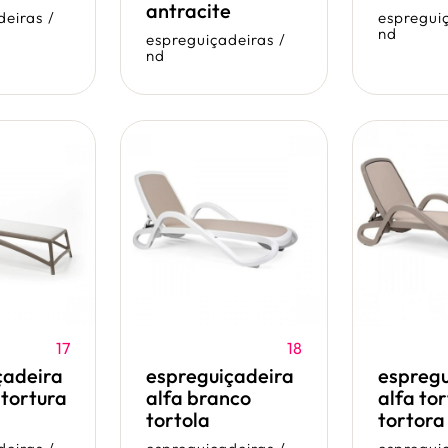
antracite
deiras
/
espregui
nd
espreguiçadeiras
/
nd
17
18
çadeira
espreguiçadeira
espregu
 tortura
alfa branco
alfa to
tortola
tortora