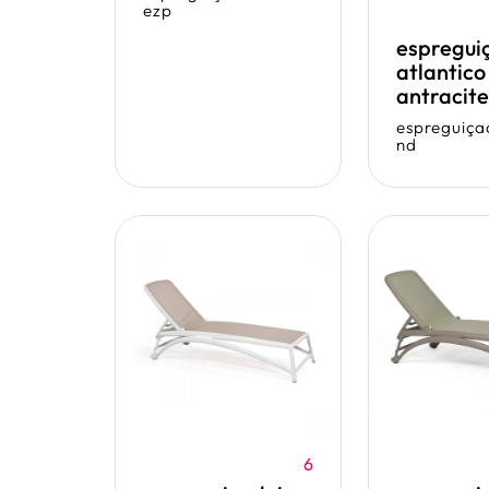
ezp
espregui
atlantico
antracite
antracite
espreguiça
nd
6