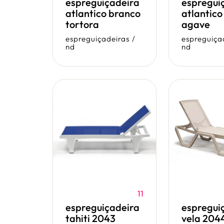
espreguiçadeira
espregui
atlantico branco
atlantico
tortora
agave
espreguiçadeiras
/
espreguiça
nd
nd
11
espreguiçadeira
espregui
tahiti 2043
vela 204