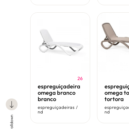
26
espreguiçadeira
espregui
omega branco
omega to
branco
tortora
espreguiçadeiras
/
espreguiça
nd
nd
scrolldown