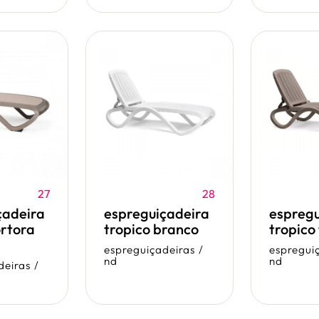
27
28
çadeira
espreguiçadeira
espregu
rtora
tropico branco
tropico
espreguiçadeiras
/
espregui
nd
nd
deiras
/