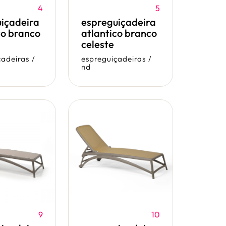
4
5
içadeira
espreguiçadeira
co branco
atlantico branco
celeste
çadeiras
/
espreguiçadeiras
/
nd
9
10