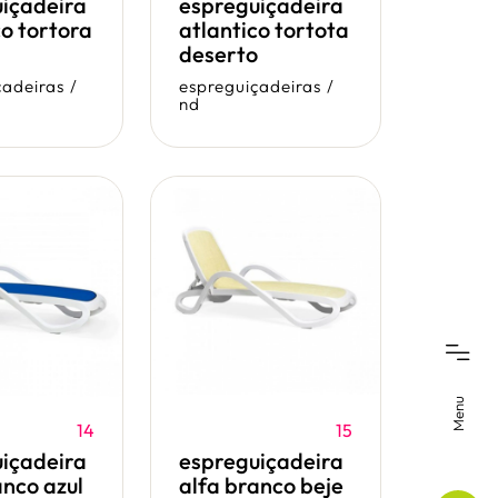
içadeira
espreguiçadeira
co tortora
atlantico tortota
deserto
çadeiras
/
espreguiçadeiras
/
nd
Menu
14
15
içadeira
espreguiçadeira
anco azul
alfa branco beje