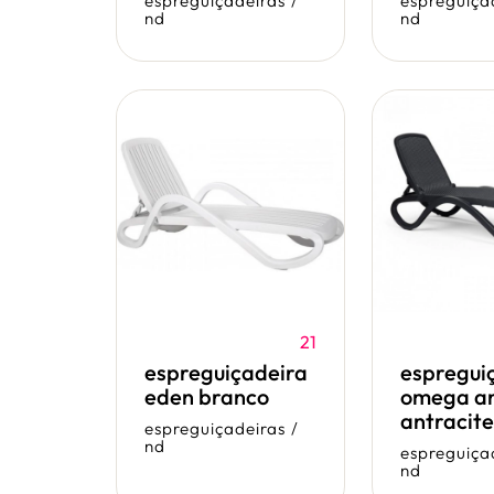
espreguiçadeiras
/
espreguiça
nd
nd
21
espreguiçadeira
espregui
eden branco
omega an
antracite
espreguiçadeiras
/
nd
espreguiça
nd