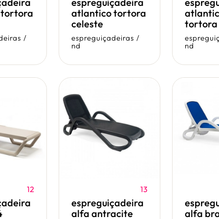
çadeira
espreguiçadeira
espregu
 tortora
atlantico tortora
atlanti
celeste
tortora
deiras
/
espreguiçadeiras
/
espregui
nd
nd
12
13
çadeira
espreguiçadeira
espregu
4
alfa antracite
alfa br