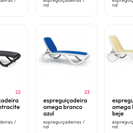
deiras
/
espreguiçadeiras
/
espregui
nd
nd
22
23
çadeira
espreguiçadeira
espregu
tracite
omega branco
omega 
azul
beje
deiras
/
espreguiçadeiras
/
espregui
nd
nd