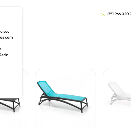
+351 966 020 
no seu
dos com
e
Gerir