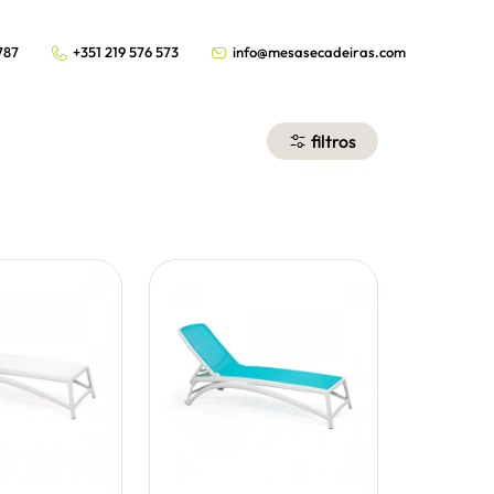
787
+351 219 576 573
info@mesasecadeiras.com
filtros