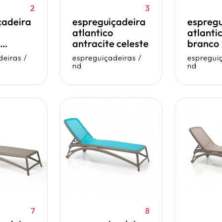
2
3
çadeira
espreguiçadeira
espregu
atlantico
atlanti
antracite celeste
branco
deiras
/
espreguiçadeiras
/
espregui
nd
nd
7
8