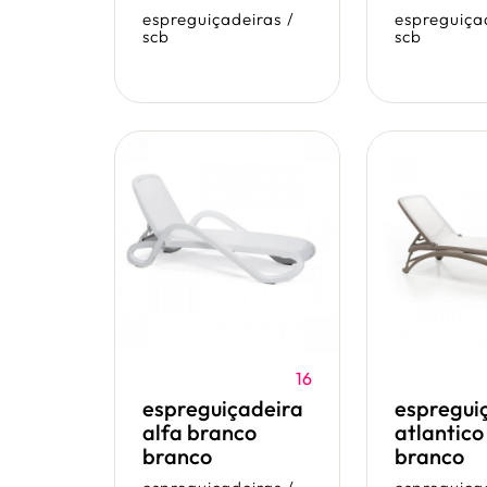
espreguiçadeiras
/
espreguiça
scb
scb
16
espreguiçadeira
espregui
alfa branco
atlantico
branco
branco