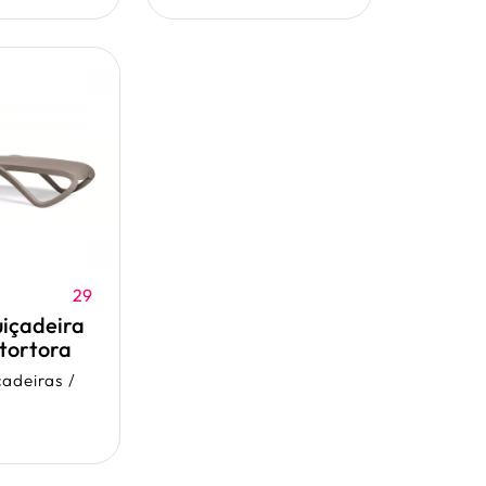
29
içadeira
 tortora
çadeiras
/