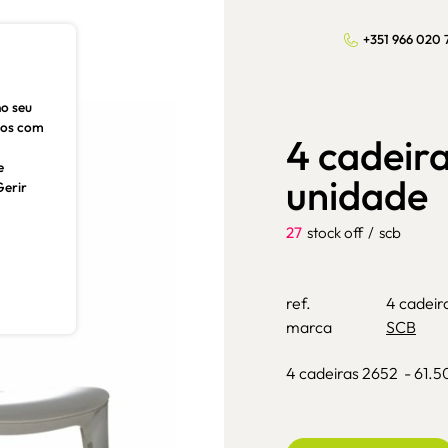
+351 966 020 
no seu
dos com
4 cadeira
e
unidade
Gerir
27
stock off
/
scb
ref.
4 cadeir
marca
SCB
4 cadeiras 2652 - 61.5