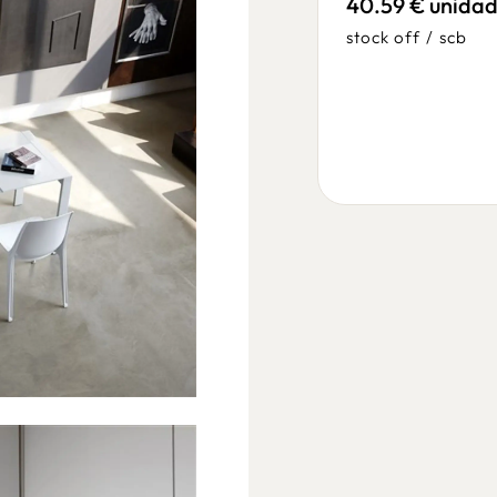
40.59 € unida
66.40 € unidade
stock off
/
scb
stock off