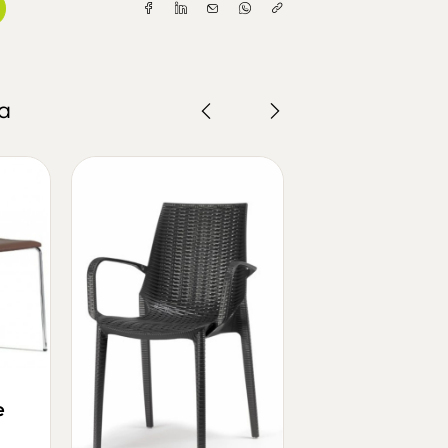
a
e
2 cadeiras s
600 - 76.26 