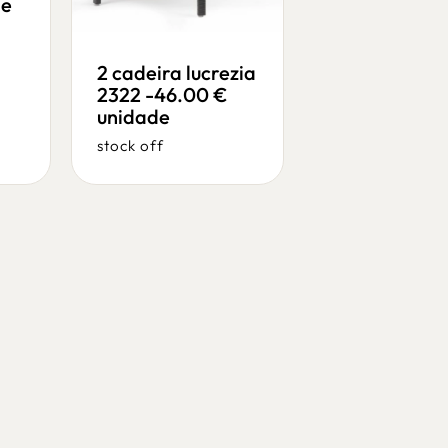
de
unidade
stock off
/
pedr
2 cadeira lucrezia
2322 -46.00 €
unidade
stock off