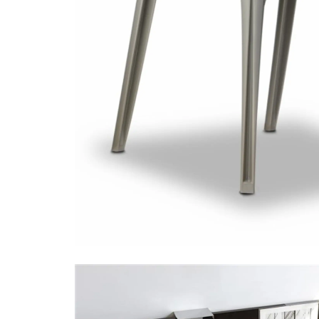
1 cadeiras 2654 -
61.50 €