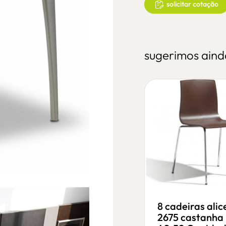
solicitar cotação
sugerimos aind
8 cadeiras alic
2675 castanha
6 mesa marselha