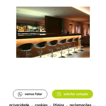
vamos falar
solicitar cotação
privacidade
cookies
litígios
reclamações
•
•
•
•