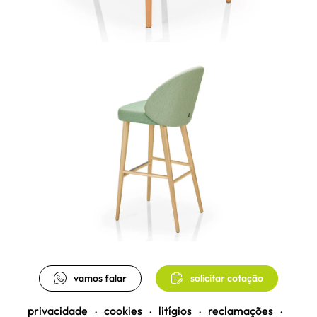
vamos falar
solicitar cotação
privacidade
cookies
litígios
reclamações
•
•
•
•