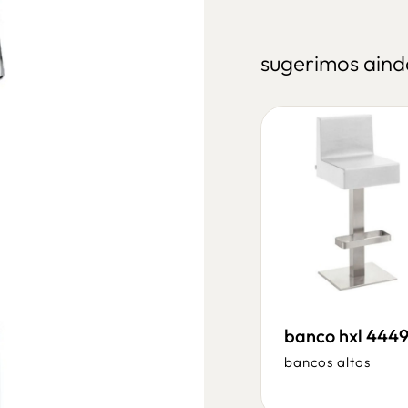
sugerimos aind
banco over tv39
banco hxl 444
bancos altos
bancos altos