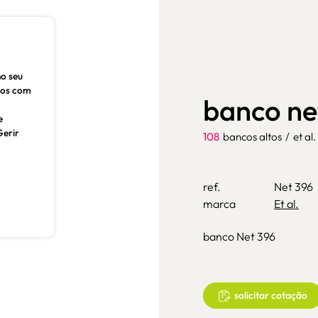
no seu
dos com
banco ne
e
Gerir
108
bancos altos
/
et al.
ref.
Net 396
marca
Et al.
banco Net 396
solicitar cotação