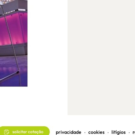
privacidade
cookies
litígios
r
solicitar cotação
•
•
•