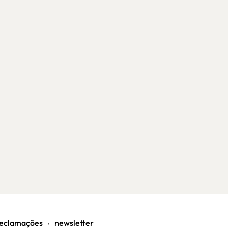
eclamações
newsletter
•