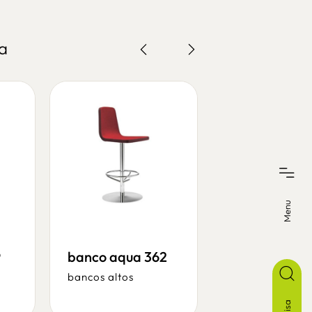
a
Menu
9
banco aqua 362
banco free a
bancos altos
bancos altos