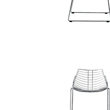
banco zebra pop
2555
bancos altos