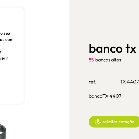
no seu
dos com
banco tx
e
Gerir
85
bancos altos
ref.
TX 4407
bancoTX 4407
solicitar cotação