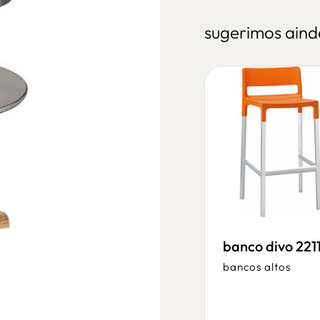
sugerimos aind
banco divo 221
bancos altos
banco trick wood
2536