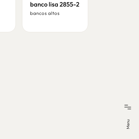
banco trick 
banco lisa 2855-2
2538
bancos altos
bancos altos
Menu