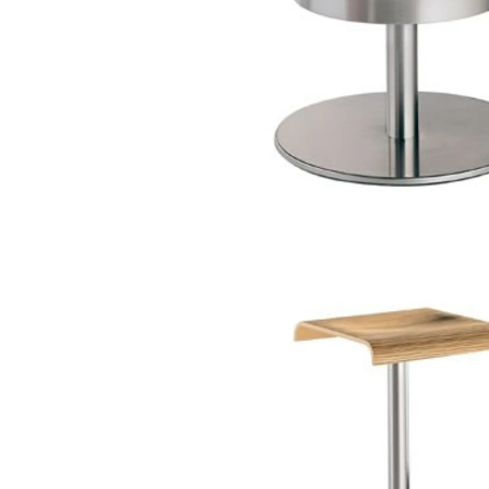
banco tx 4403 f
bancos altos