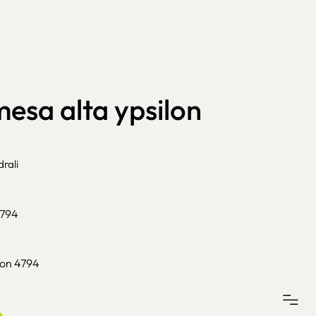
esa alta ypsilon
rali
4794
lon 4794