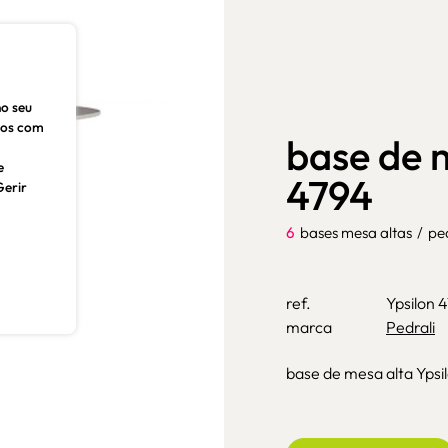
no seu
dos com
base de m
e
4794
Gerir
6
bases mesa altas
/
ped
ref.
Ypsilon 
marca
Pedrali
base de mesa alta Ypsi