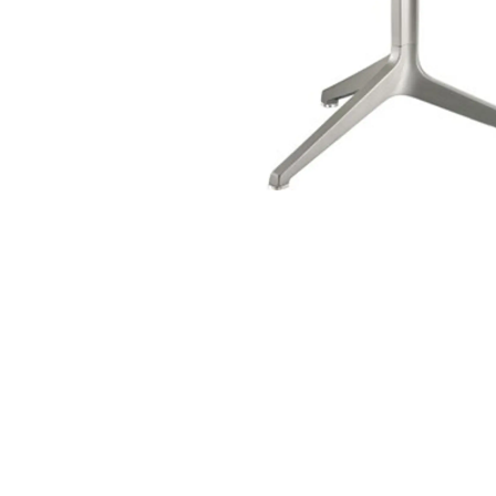
base de mesa
alta cross 5095