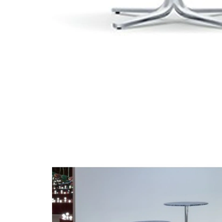
dress 2743 41x41
mesas apoio exterio