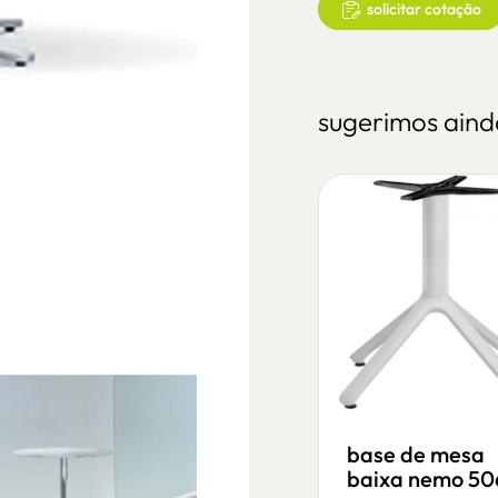
solicitar cotação
sugerimos aind
mesa argo 2151
base de mesa
baixa nemo 50
r
mesas apoio exterior