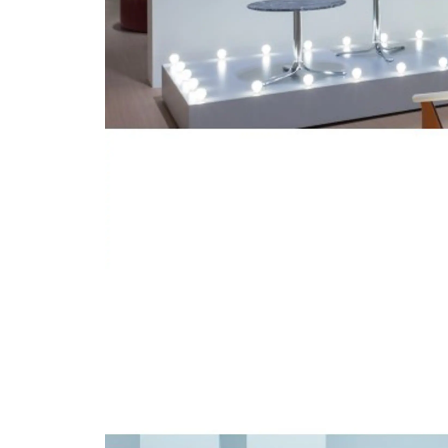
/
scb