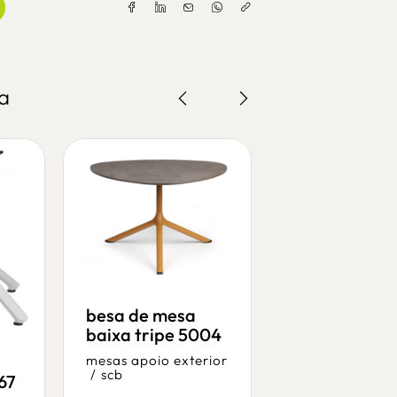
a
besa de mesa
baixa tripe 5004
dress 2742 h
mesas apoio exterior
/
scb
67
r45