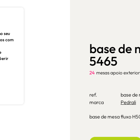
no seu
dos com
base de 
e
5465
Gerir
24
mesas apoio exterior
ref.
base de
marca
Pedrali
base de mesa fluxo H