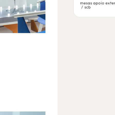
/
scb
mesas apoio exter
/
scb