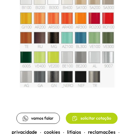
vamos falar
solicitar cotação
privacidade
cookies
litígios
reclamações
•
•
•
•