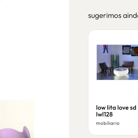
sugerimos aind
peak sl pea080
low lita love sd
lwl128
mobiliario
mobiliario