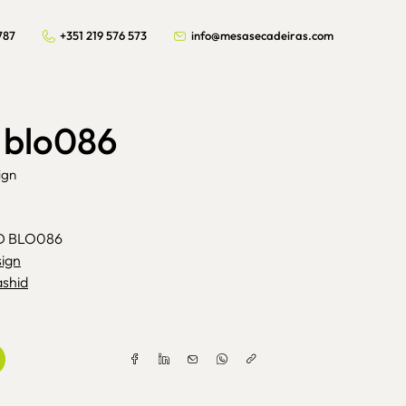
787
+351 219 576 573
info@mesasecadeiras.com
d blo086
ign
SD BLO086
sign
shid