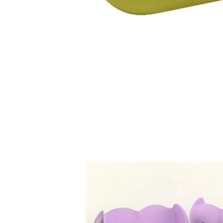
ypsilon sd yps120
mobiliario