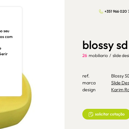
+351 966 020 
no seu
dos com
blossy s
e
Gerir
26
mobiliario
/
slide des
ref.
Blossy 
marca
Slide De
design
Karim Ra
solicitar cotação