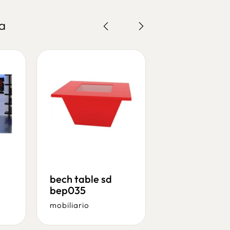
a
bech table sd
tic tac sd ttc
bep035
mobiliario
mobiliario