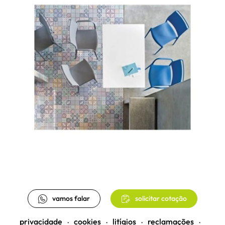
vamos falar
solicitar cotação
privacidade
cookies
litígios
reclamações
•
•
•
•