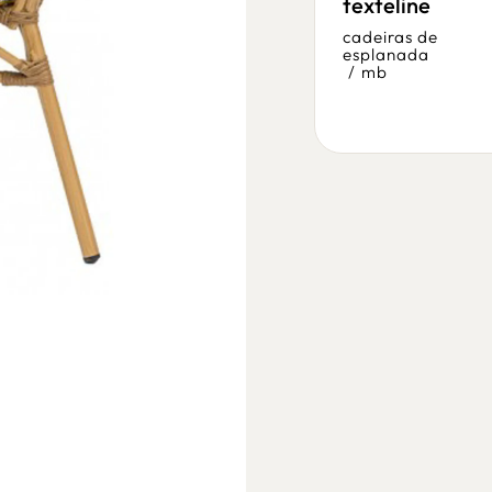
texteline
cadeiras de
esplanada
cadeiras de
/
cadeira pedrali
esplanada
/
mb