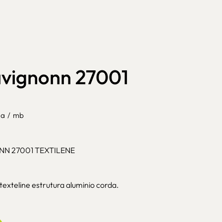
avignonn 27001
da
/
mb
NN 27001 TEXTILENE
exteline estrutura aluminio corda.