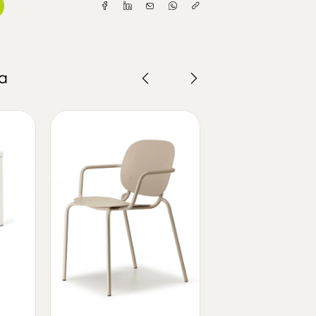
a
cadeira goss
621