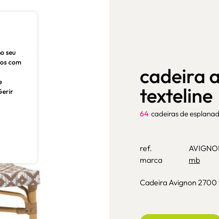
no seu
dos com
cadeira 
e
texteline
Gerir
64
cadeiras de esplana
ref.
AVIGNO
marca
mb
Cadeira Avignon 2700 t