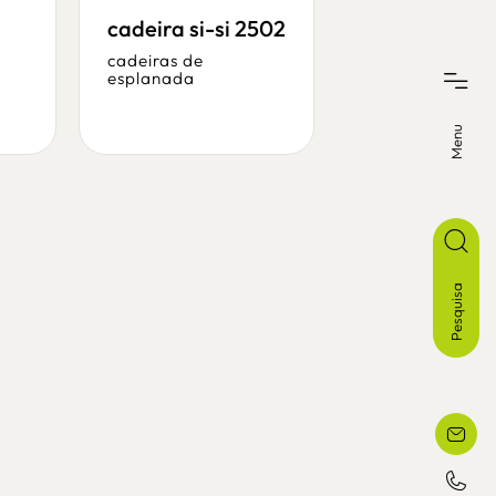
cadeiras de
cadeira si-si 2502
esplanada
/
cadeira pedra
cadeiras de
esplanada
Menu
Pesquisa