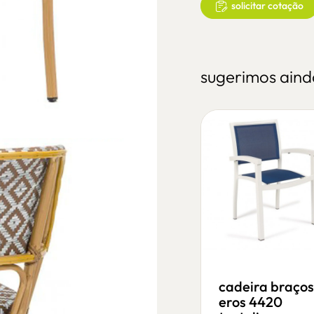
solicitar cotação
sugerimos aind
cadeira souvenir
cadeira braços
555
eros 4420