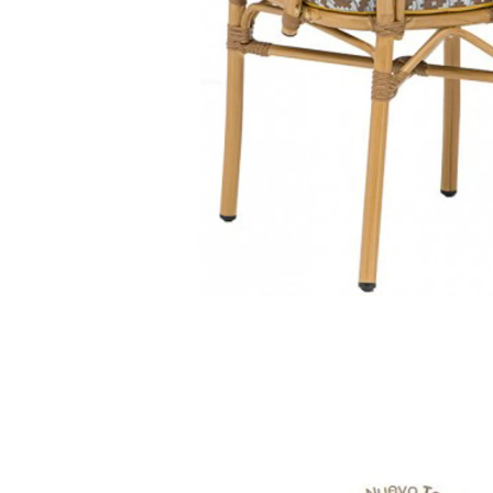
esplanada
/
cadeira scabdesign