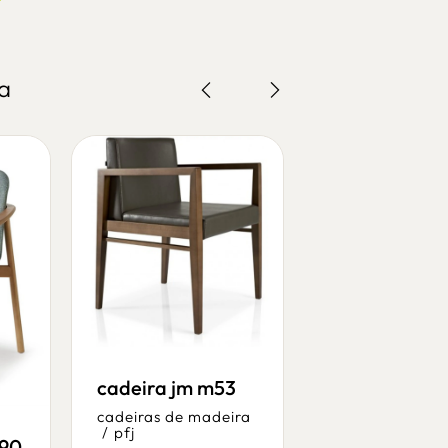
a
cadeira jm m53
cadeira jm
m750hg
cadeiras de madeira
/
pfj
cadeiras de ma
890