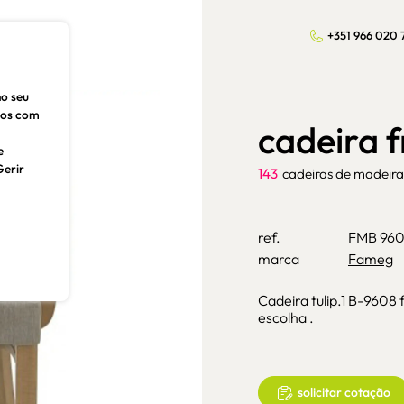
+351 966 020 
no seu
dos com
cadeira 
e
Gerir
143
cadeiras de madeira
ref.
FMB 96
marca
Fameg
Cadeira tulip.1 B-9608 
escolha .
solicitar cotação