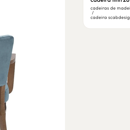
/
pfj
cadeiras de made
/
cadeira scabdesi