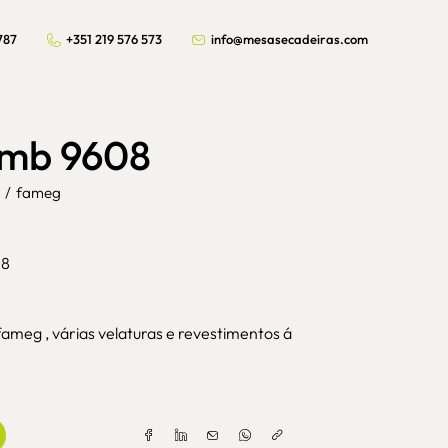
787
+351 219 576 573
info@mesasecadeiras.com
fmb 9608
/
fameg
08
fameg , várias velaturas e revestimentos á