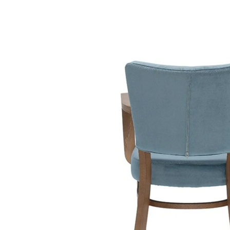
/
pfj