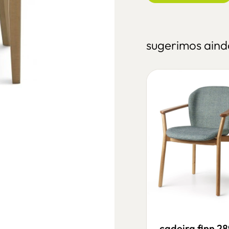
sugerimos aind
cadeira jm
a387ww
cadeiras de madeira
cadeira finn 2