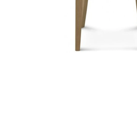
cadeira jm m667
uw
cadeiras de madeira