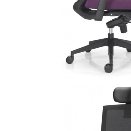
35.2220.pr
cadeiras operativas
e executivas
/
alt