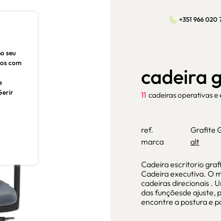
+351 966 020 
no seu
dos com
cadeira g
e
Gerir
11
cadeiras operativas e
ref.
Grafite
marca
alt
Cadeira escritorio graf
Cadeira executiva. O m
cadeiras direcionais .
das funçõesde ajuste, 
encontre a postura e p