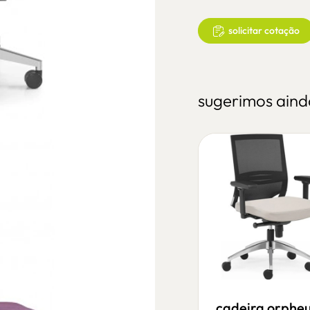
solicitar cotação
sugerimos aind
cadeira lotus
cadeira orphe