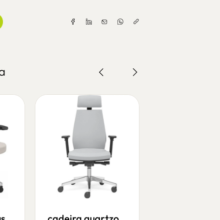
a
us
cadeira quartzo