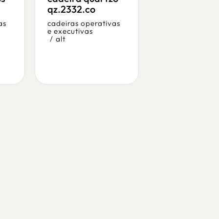
cadeira bons
qz.2332.co
bn.2280.co
as
cadeiras operativas
e executivas
cadeiras operat
/
alt
e executivas
/
alt