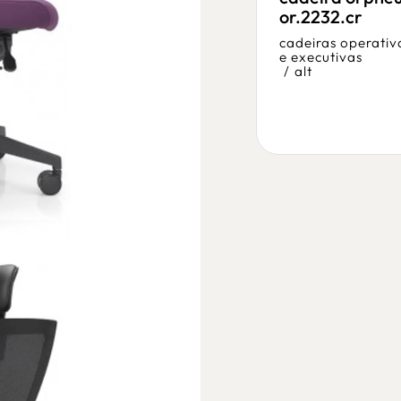
lt.2332.pr
or.2232.cr
cadeiras operativas
cadeiras operativ
e executivas
e executivas
/
alt
/
alt