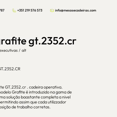
787
+351 219 576 573
info@mesasecadeiras.com
rafite gt.2352.cr
 executivas
/
alt
 GT.2352.CR
ite GT.2352.cr . cadeira operativa.
odelo Grafite é introduzido na gama de
 Uma solução baastante completa a nivel
permitindo assim que cada utilizzador
osição de trabalho corretas.