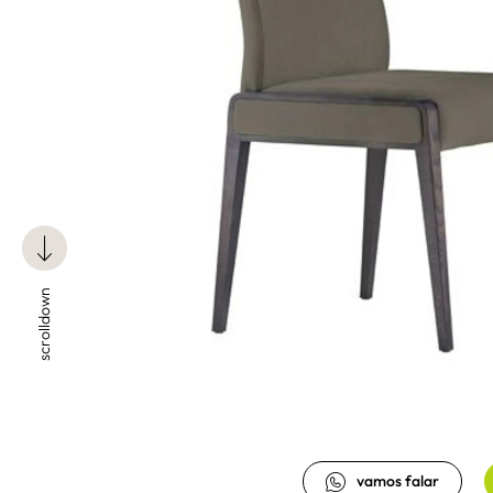
scrolldown
vamos falar