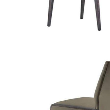
cadeira fma 160
cadeiras de madeira
/
fameg