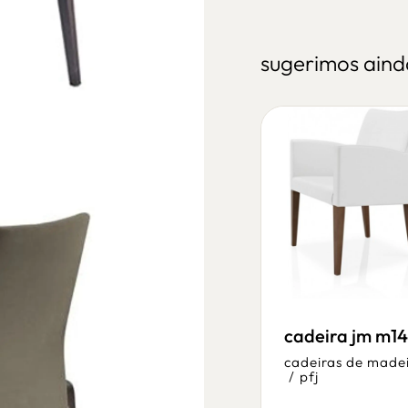
sugerimos aind
4
cadeira fma 9449
cadeira jm m1
cadeiras de madeira
cadeiras de made
/
fameg
/
pfj