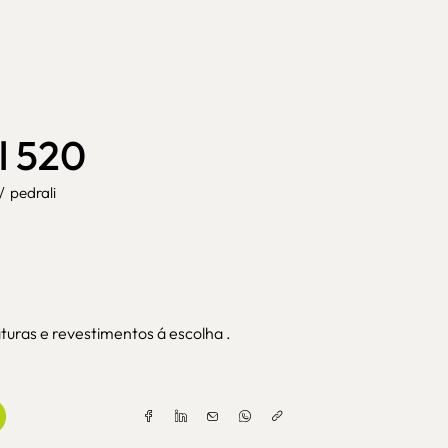
il 520
/
pedrali
turas e revestimentos á escolha .