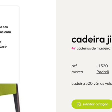
no seu
dos com
cadeira j
e
Gerir
47
cadeiras de madeira
ref.
Jil 520
marca
Pedrali
cadeira 520 várias vela
solicitar cotação