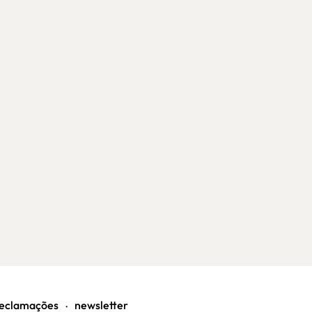
eclamações
newsletter
•