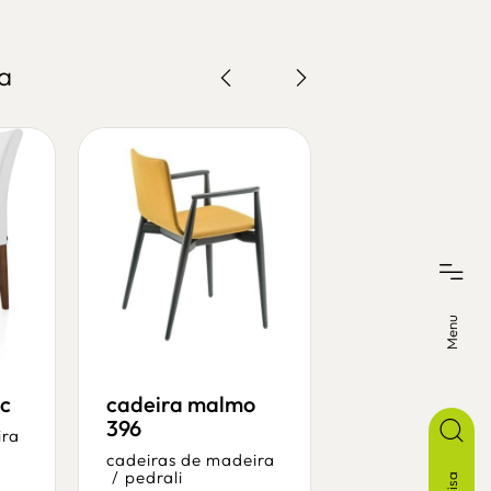
a
Menu
4c
cadeira malmo
cadeira you
396
420
ira
cadeiras de madeira
cadeiras de ma
/
pedrali
/
pedrali