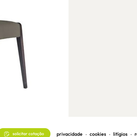
privacidade
cookies
litígios
r
solicitar cotação
•
•
•