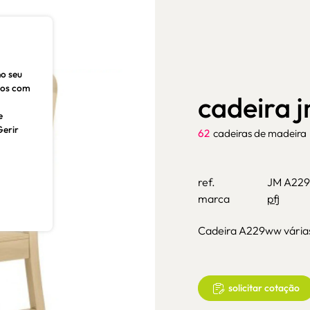
no seu
dos com
cadeira 
e
Gerir
62
cadeiras de madeira
ref.
JM A2
marca
pfj
Cadeira A229ww várias 
solicitar cotação