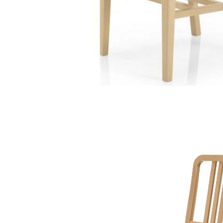
cadeira fma 960
cadeiras de madeira
/
fameg