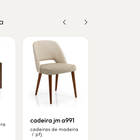
a
cadeira jm a991
ira
cadeiras de madeira
/
pfj