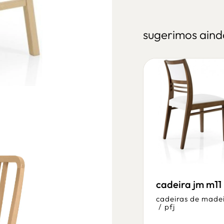
sugerimos aind
8
cadeira fma 788
cadeira jm m11
fan
cadeiras de made
/
pfj
cadeiras de madeira
/
fameg