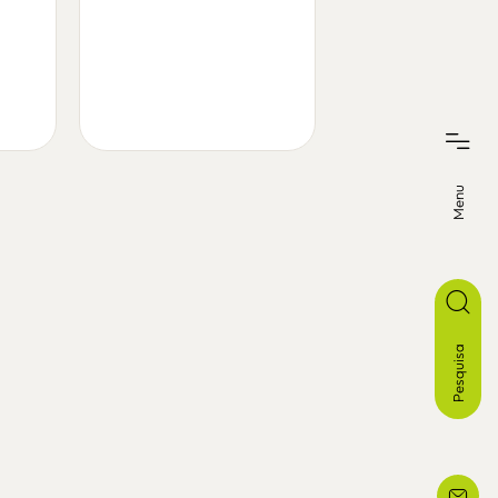
cadeira fma 
cadeiras de ma
/
fameg
Menu
Pesquisa