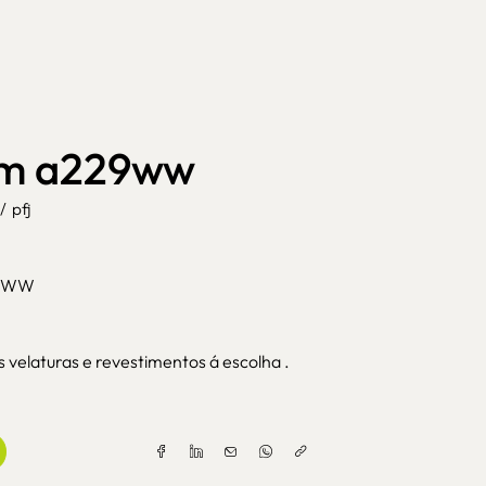
jm a229ww
/
pfj
29WW
velaturas e revestimentos á escolha .