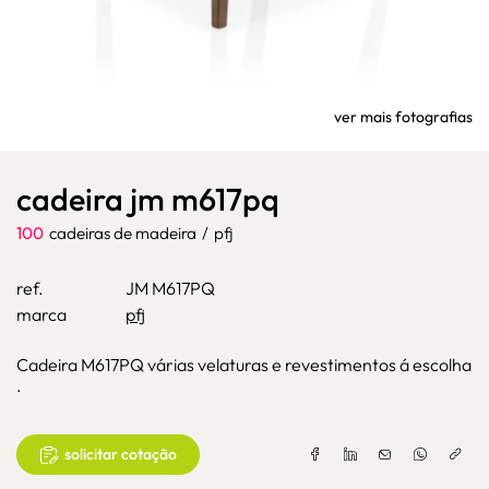
ver mais fotografias
cadeira jm m617pq
100
cadeiras de madeira
/
pfj
ref.
JM M617PQ
marca
pfj
Cadeira M617PQ várias velaturas e revestimentos á escolha
.
solicitar cotação