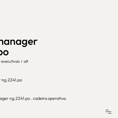
 manager
po
e executivas
/
alt
 ng.2241.po
ager ng.2241.po . cadeira operativa.