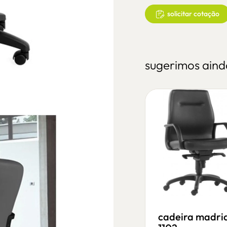
solicitar cotação
sugerimos aind
cadeira temps
cadeira madri