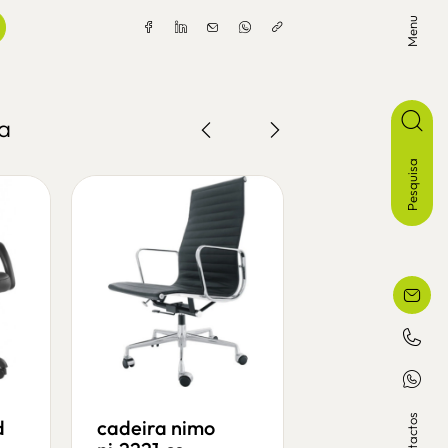
Menu
a
Pesquisa
Contactos
d
cadeira nimo
cadeira lotus