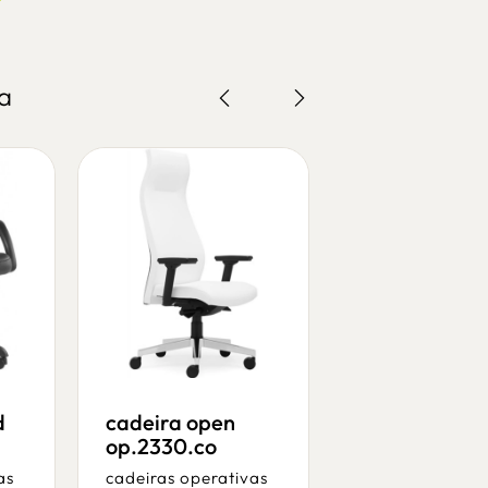
a
d
cadeira open
op.2330.co
as
cadeiras operativas