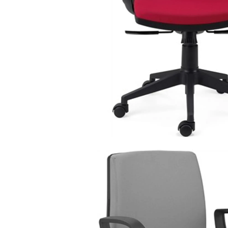
e executivas
/
alt