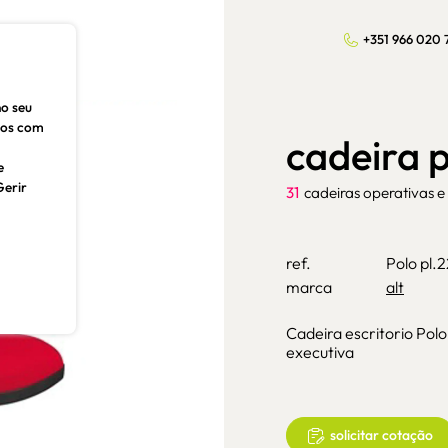
+351 966 020 
no seu
dos com
cadeira 
e
Gerir
31
cadeiras operativas e
ref.
Polo pl.
marca
alt
Cadeira escritorio Polo
executiva
solicitar cotação