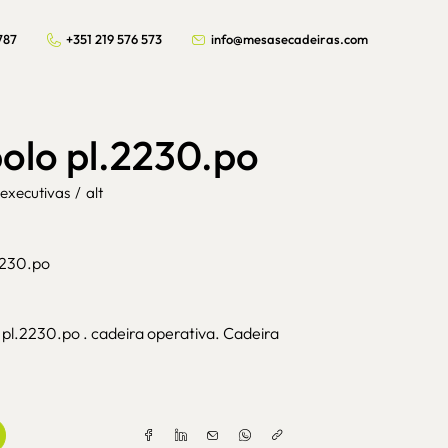
787
+351 219 576 573
info@mesasecadeiras.com
polo pl.2230.po
 executivas
/
alt
2230.po
 pl.2230.po . cadeira operativa. Cadeira