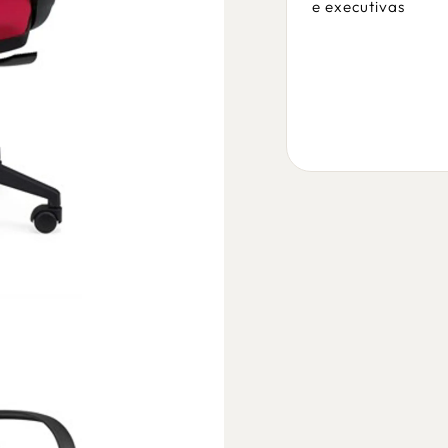
e executivas
e executivas
/
alt