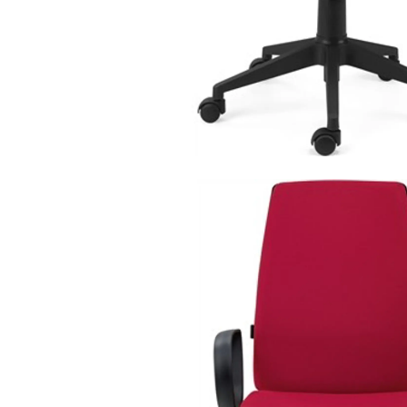
cadeira grafite
gt.2352.cr
cadeiras operativas