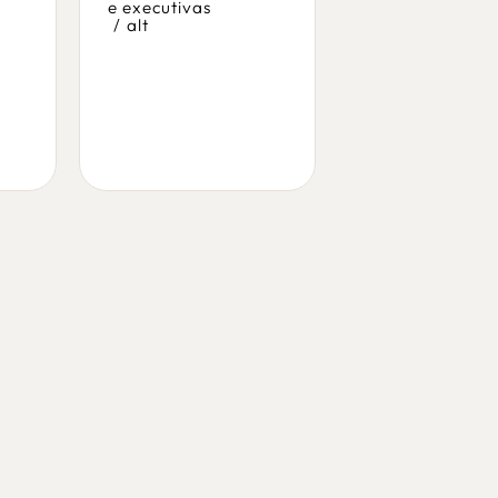
e executivas
/
alt
cadeira lask
ls.2262.pr.0
cadeiras operat
e executivas
/
alt