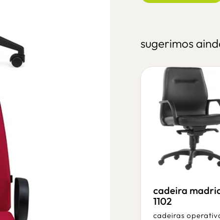
sugerimos aind
cadeira nimo
cadeira madri
ni.2221.cs
1102
cadeiras operativas
cadeiras operativ