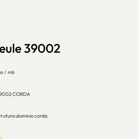
seule 39002
da
/
mb
39002 CORDA
rutura aluminio corda.