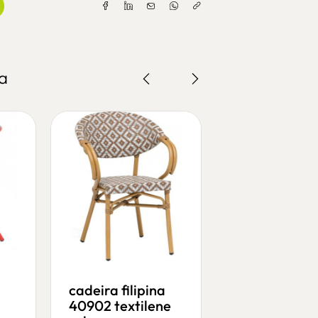
a
cadeira filipina
cadeira capr
40902 textilene
5071 medula