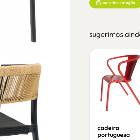
solicitar cotação
sugerimos aind
cadeira filipina
cadeira
40902 texteline
portuguesa