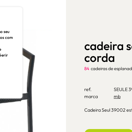
no seu
dos com
cadeira 
e
corda
Gerir
84
cadeiras de esplana
ref.
SEULE 
marca
mb
Cadeira Seul 39002 est