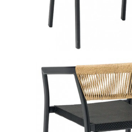
cadeira remind
3730