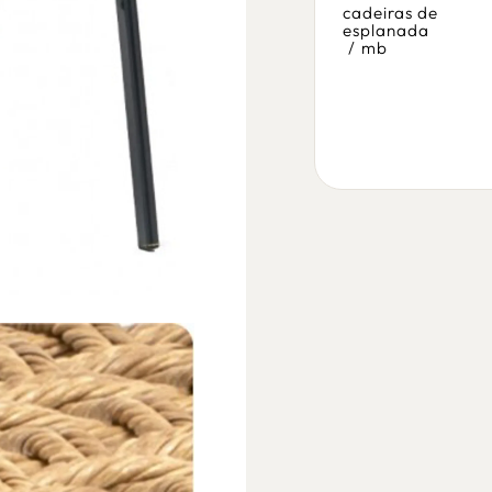
uno
cadeiras de
esplanada
cadeiras de
/
mb
esplanada
/
mb