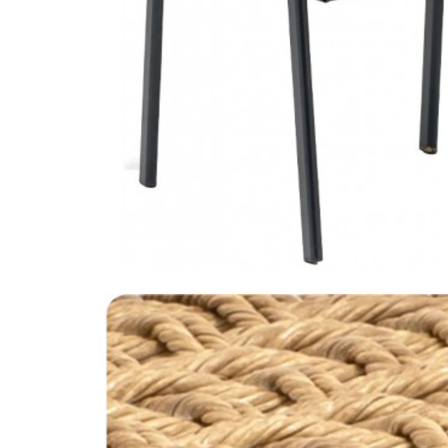
cadeiras de
esplanada
/
cadeira pedrali