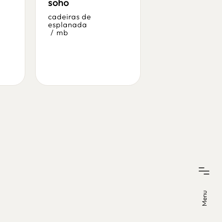
soho
cadeiras de
esplanada
cadeiras de
/
mb
esplanada
/
mb
Menu