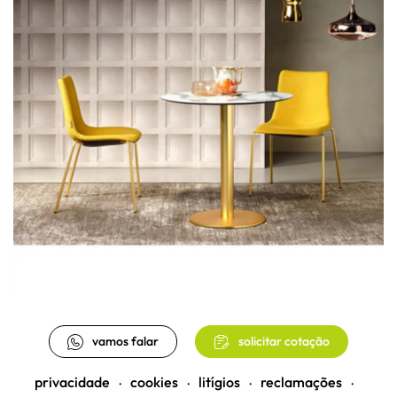
vamos falar
solicitar cotação
privacidade
cookies
litígios
reclamações
•
•
•
•