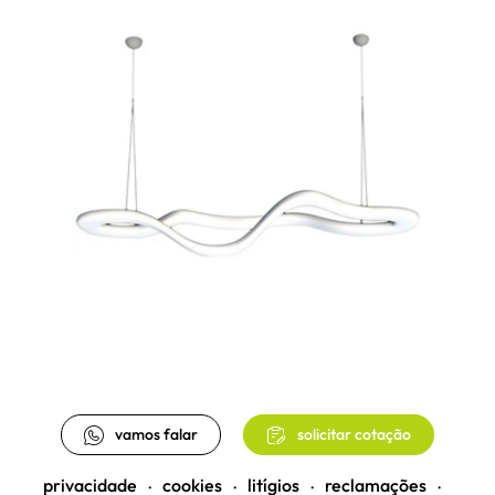
vamos falar
solicitar cotação
privacidade
cookies
litígios
reclamações
•
•
•
•