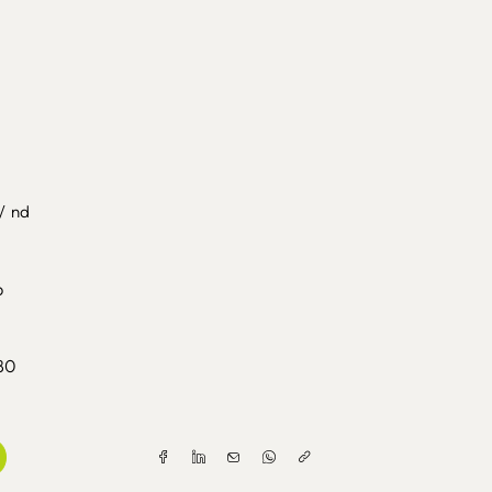
p
/
nd
p
80