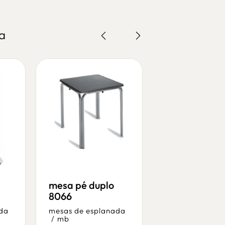
a
mesa pé duplo
mesa eros 67
8066
70x70
da
mesas de esplanada
mesas de espl
/
mb
/
mb