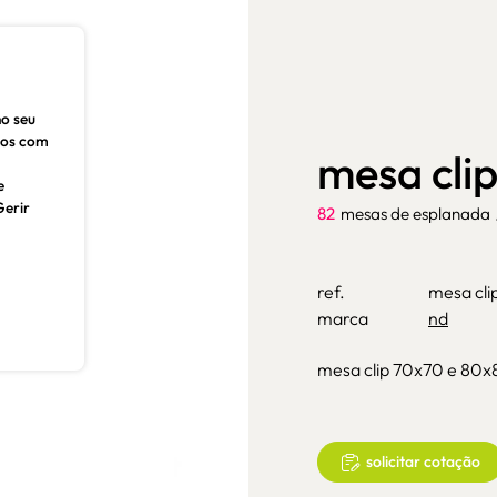
no seu
dos com
mesa cli
e
Gerir
82
mesas de esplanada
ref.
mesa cli
marca
nd
mesa clip 70x70 e 80x
solicitar cotação