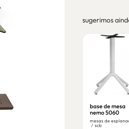
sugerimos aind
mesa eros 611
base de mesa
110x70
nemo 5060
mesas de esplanada
mesas de esplana
/
mb
/
scb