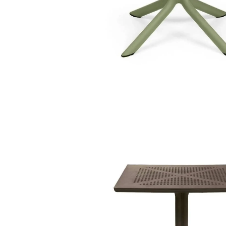
base de mesa
alta domino 5165
mesas de esplanada
/
scb