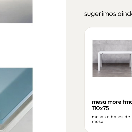
sugerimos aind
mesa alta deck
mesa more tm
110x75
mesas e bases de
mesa
mesas e bases de
mesa