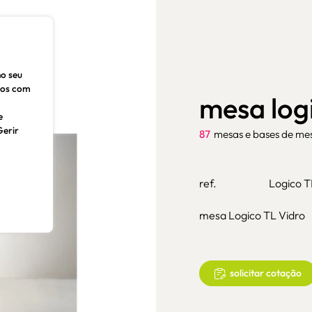
no seu
dos com
mesa logi
e
Gerir
87
mesas e bases de me
ref.
Logico T
mesa Logico TL Vidro
solicitar cotação