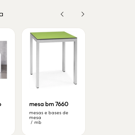
a
o
mesa bm 7660
base de mes
tonda 4550
mesas e bases de
mesa
mesas e bases 
/
mb
mesa