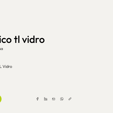
co tl vidro
sa
L Vidro