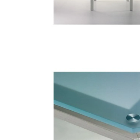
mesa bm 7580
mesas e bases de
mesa
/
mb