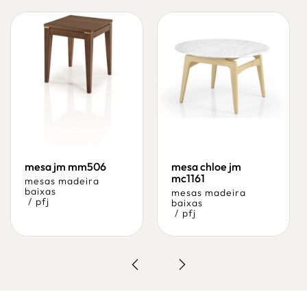
mesa jm mm506
mesa chloe jm
mc1161
mesas madeira
baixas
mesas madeira
/
pfj
baixas
/
pfj