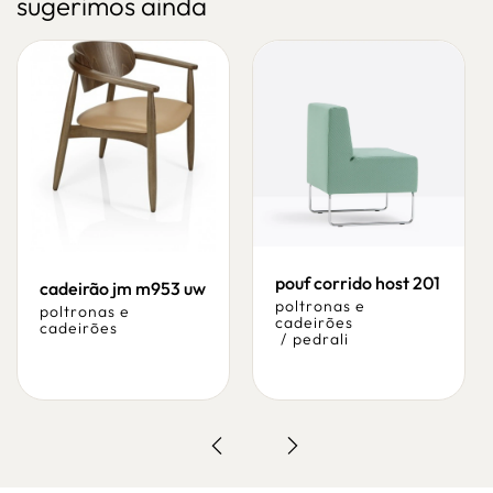
sugerimos ainda
pouf corrido host 201
cadeirão jm m953 uw
poltronas e
poltronas e
cadeirões
cadeirões
/
pedrali