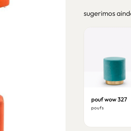
sugerimos aind
pouf wow 327
pouf wow 471 473
poufs
poufs