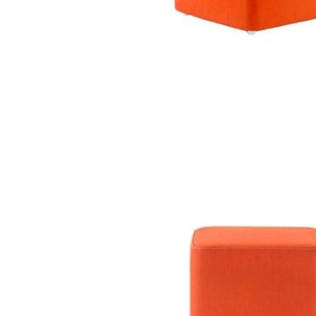
pouf allibaba sd
ali040
poufs