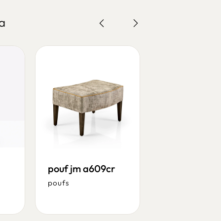
a
pouf jm a609cr
pouf jm m10
poufs
poufs
/
pfj