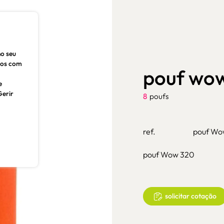
no seu
dos com
pouf wo
e
Gerir
8
poufs
ref.
pouf Wo
pouf Wow 320
solicitar cotação