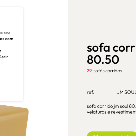
no seu
dos com
sofa corr
e
80.50
Gerir
29
sofás corridos
ref.
JM SOUL
sofa corrido jm soul 80
velaturas e revestiment