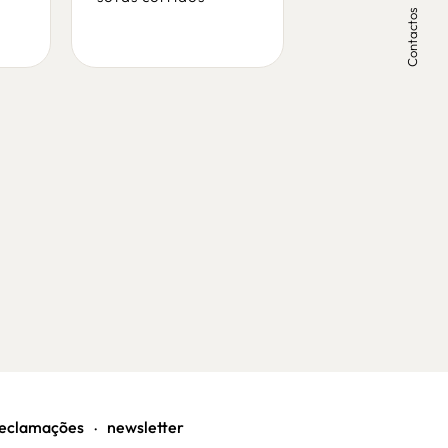
Contactos
sofás corridos
eclamações
newsletter
•