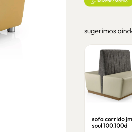
solicitar cotação
sugerimos aind
sofa corrido
sofa corrido j
canto jm pop 80
soul 100.100d
65c