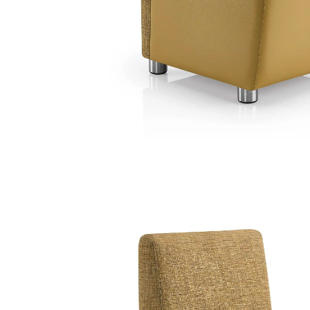
sofa corrido jm
pop 100 65c