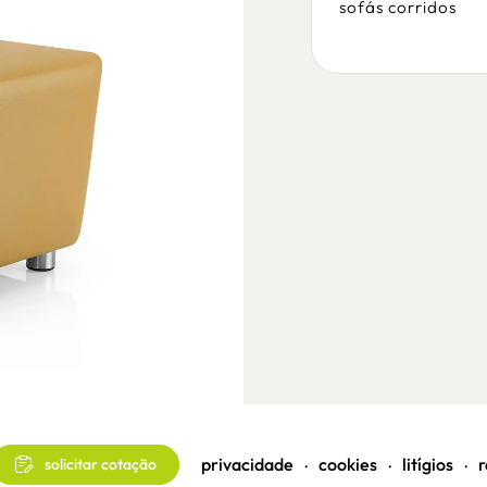
sofás corridos
sofás corridos
privacidade
cookies
litígios
r
solicitar cotação
•
•
•