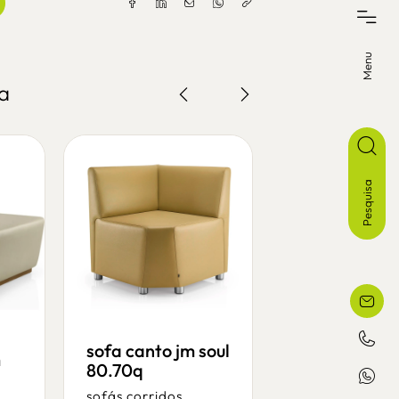
Menu
a
Pesquisa
sofa canto jm soul
m
sofa corrido
80.70q
canto jm pop
70q
sofás corridos