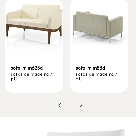
sofa jm m628d
sofa jm m88d
sofás de madeira
/
sofás de madeira
/
pfj
pfj