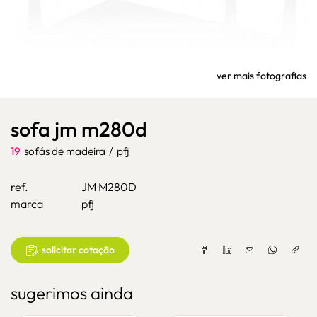
ver mais fotografias
sofa jm m280d
19
sofás de madeira
/
pfj
ref.
JM M280D
marca
pfj
solicitar cotação
sugerimos ainda