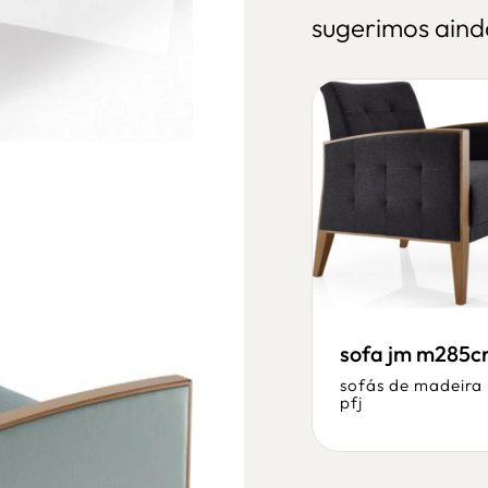
sugerimos aind
sofa fmbj 9816.cs
sofa jm m285c
sofás de madeira
/
sofás de madeira
fameg
pfj