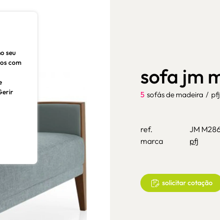
no seu
dos com
sofa jm 
e
Gerir
5
sofás de madeira
/
pfj
ref.
JM M28
marca
pfj
solicitar cotação