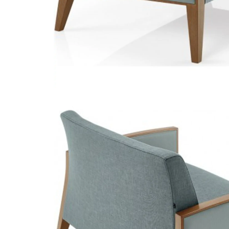
sofa fmb 1234
sofás de madeira
/
fameg