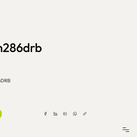
m286drb
6DRB