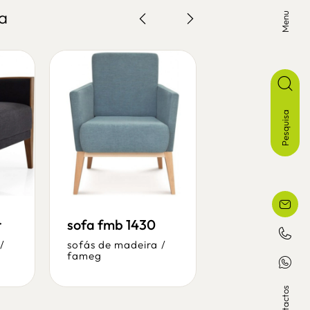
a
Menu
Pesquisa
r
sofa fmb 1430
sofa jm m62
/
sofás de madeira
/
sofás de madei
fameg
pfj
Contactos