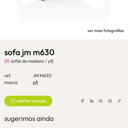
ver mais fotografias
sofa jm m630
20
sofás de madeira
/
pfj
ref.
JM M630
marca
pfj
solicitar cotação
sugerimos ainda