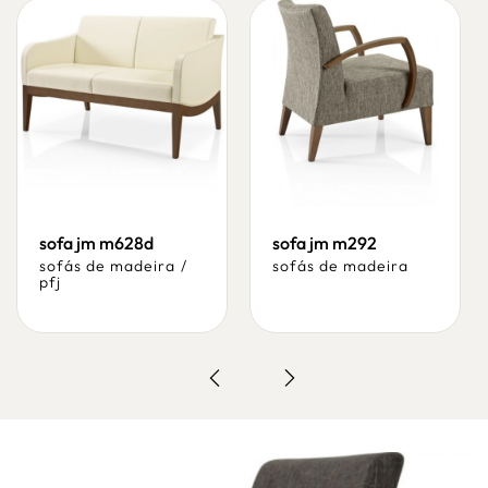
sofa jm m628d
sofa jm m292
sofás de madeira
/
sofás de madeira
pfj