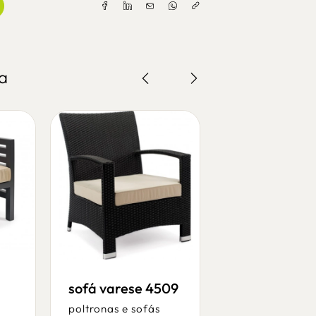
a
sofá varese 4509
cadeira plus
poltronas e sofás
poltronas e sof