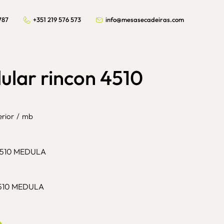
787
+351 219 576 573
info@mesasecadeiras.com
ular rincon 4510
erior
/
mb
4510 MEDULA
4510 MEDULA