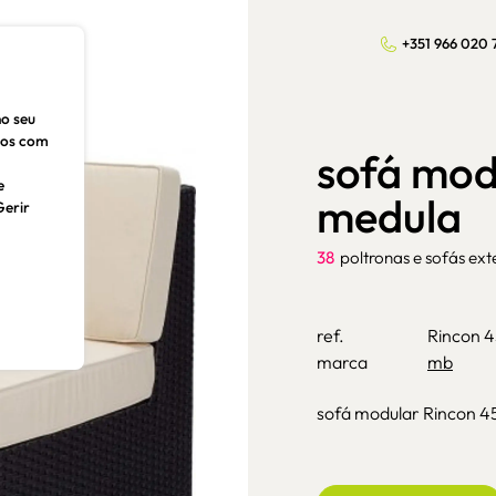
+351 966 020 
no seu
dos com
sofá mod
e
medula
Gerir
38
poltronas e sofás ext
ref.
Rincon 
marca
mb
sofá modular Rincon 