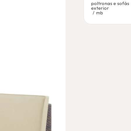
poltronas e sofás
poltronas e sofás
exterior
exterior
/
mb