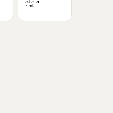
exterior
exterior
/
mb
/
pedrali