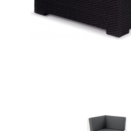
poltrona ara 316
poltronas e sofás