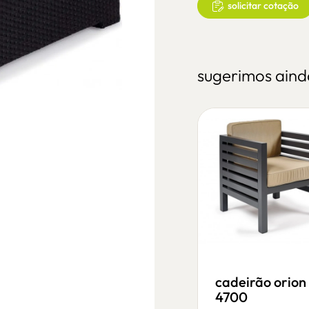
solicitar cotação
sugerimos aind
cadeirão folio
cadeirão orion
oscilante
4700