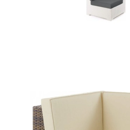
exterior
/
pedrali