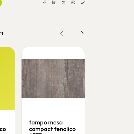
a
tampo mesa
tampo mesa
ico
compact fenolico
carrara mar