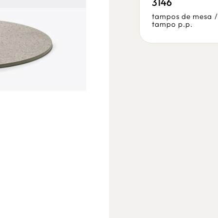
5695
3146
tampos de mesa
/
tampos de mesa
/
tampo p.p.
tampo p.p.