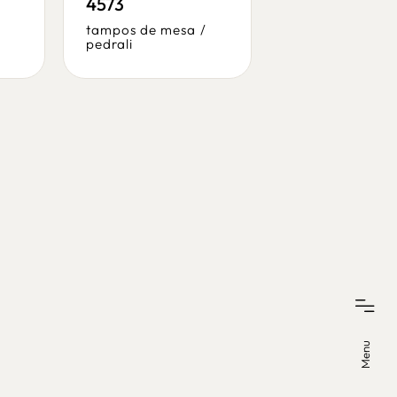
4573
branco os
tampos de mesa
/
tampos de mes
pedrali
tampo p.p.
Menu