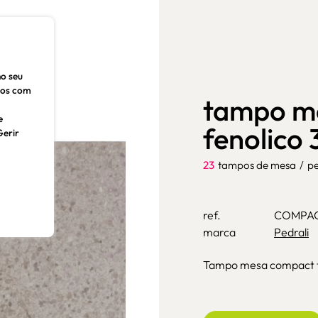
no seu
dos com
tampo m
e
fenolico 
Gerir
23
tampos de mesa
/
pe
ref.
COMPAC
marca
Pedrali
Tampo mesa compact fe