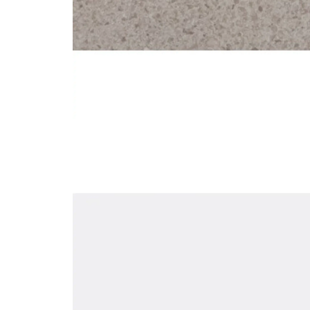
tampo mesa
compact fenolic