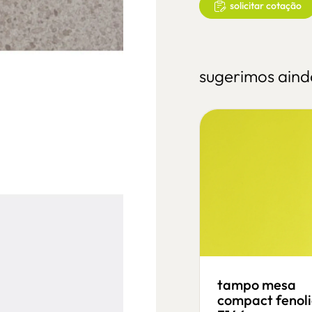
solicitar cotação
sugerimos aind
tampo mesa
tampo mesa
o
compact fenolico
compact fenol