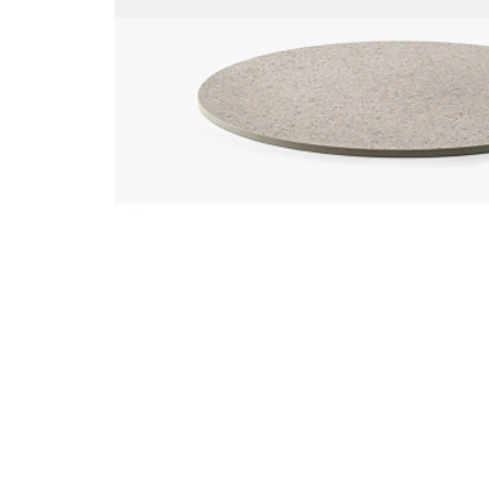
3294
tampos de mesa
/
pedrali