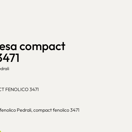
esa compact
3471
drali
T FENOLICO 3471
nolico Pedrali, compact fenolico 3471