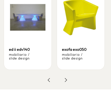
ed ii edv140
exofa exo050
mobiliario
/
mobiliario
/
slide design
slide design